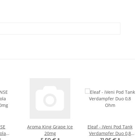
NSE
Aroma King Grape Ice
Eleaf - iVeni Pod Tank
ola
20mg
Verdampfer Duo 0,8
20mg
Ohm