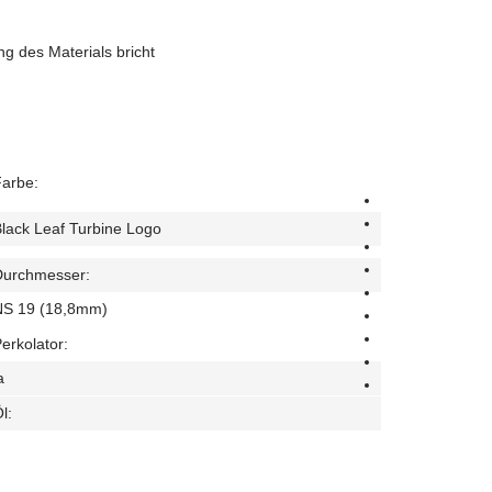
g des Materials bricht
arbe:
lack Leaf Turbine Logo
Durchmesser:
NS 19 (18,8mm)
erkolator:
a
l: