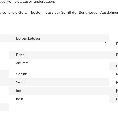
 Nagel komplett auseinanderbauen.
a sonst die Gefahr besteht, dass der Schliff der Bong wegen Ausdehnun
Borosilikatglas
F
Print:
B
380mm
Schliff:
5mm
P
Ice:
j
nein
Ö