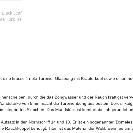
ält eine krasse ‘Trible Turbine‘-Glasbong mit Kräuterkopf sowie einen 
urbinenscheiben, durch die das Bongwasser und der Rauch kräftigst ver
 Wandstärke von 5mm macht die Turbinenbong aus bestem Borosilikatglas 
in integriertes Siebchen. Das Mundstück ist komfortabel abgerundet un
 Aufsatz in den Normschliff 14 und 19. Er ist ein sogenannter 'Domeles
Rauchkuppel benötigt. Titan ist das Material der Wahl, wenn es um Bru