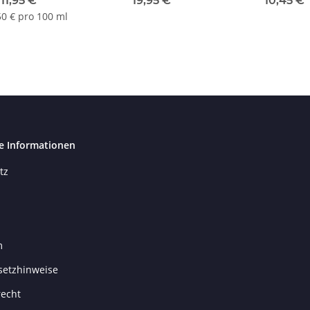
11,95 €
*
19,95 €
*
10,45 €
50 € pro 100 ml
e Informationen
tz
m
setzhinweise
recht