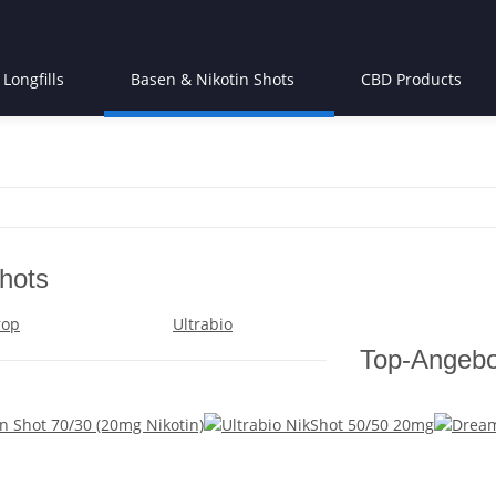
Longfills
Basen & Nikotin Shots
CBD Products
Shots
rop
Ultrabio
Top-Angebo