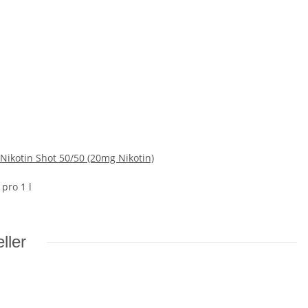
ikotin Shot 50/50 (20mg Nikotin)
 pro 1 l
ller