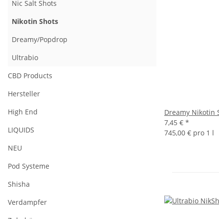
Nic Salt Shots
Nikotin Shots
Dreamy/Popdrop
Ultrabio
CBD Products
Hersteller
High End
Dreamy Nikotin S
7,45 €
*
LIQUIDS
745,00 € pro 1 l
NEU
Pod Systeme
Shisha
Verdampfer