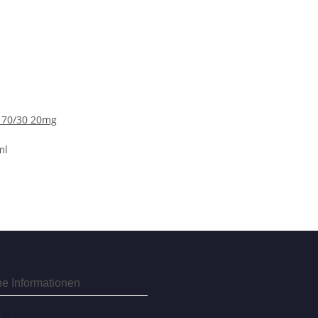
t 70/30 20mg
ml
he Informationen