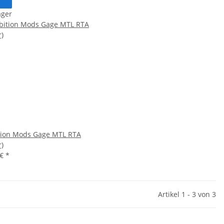
ager
ion Mods Gage MTL RTA
r)
 €
*
Artikel 1 - 3 von 3