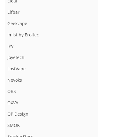
Eleaf
Elfbar
Geekvape
Imist by Eroltec
IPV
Joyetech
LostVape
Nevoks
OBS
OXVA
QP Design
SMOK
SmokerStore