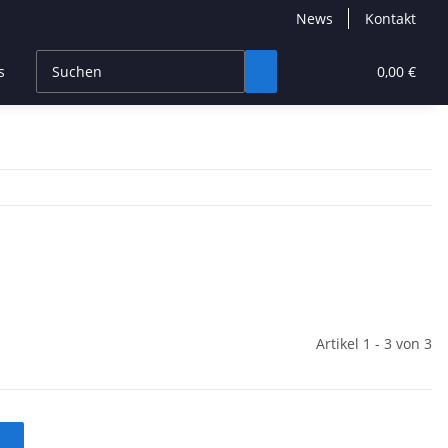
News
Kontakt
s
CBD Products
Hersteller
High End
0,00 €
Artikel 1 - 3 von 3