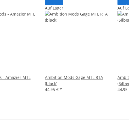
Auf Lager
Auf L
s - Amazier MTL
Ambition Mods Gage MTL RTA
Ambit
(black)
(Silbe
44,95 €
*
44,95