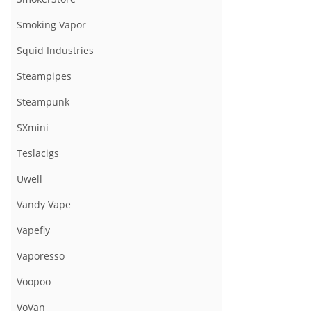
Smoking Vapor
Squid Industries
Steampipes
Steampunk
SXmini
Teslacigs
Uwell
Vandy Vape
Vapefly
Vaporesso
Voopoo
VoVan