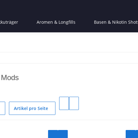
kkuträger
Aromen & Longfills
Basen & Nikotin Shot
n Mods
Artikel pro Seite