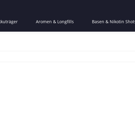
kkuträger
Aromen & Longfills
Basen & Nikotin Shot