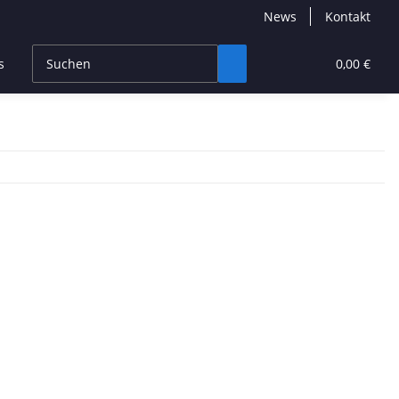
News
Kontakt
s
CBD Products
Hersteller
High End
0,00 €