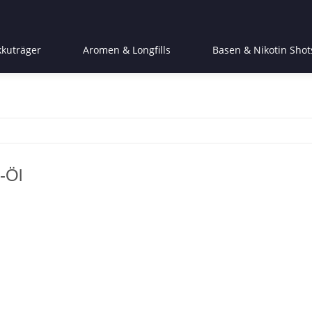
kkuträger
Aromen & Longfills
Basen & Nikotin Shot
-Öl