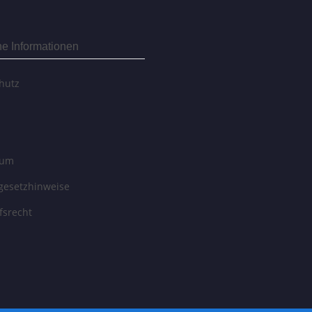
he Informationen
hutz
sum
egesetzhinweise
fsrecht