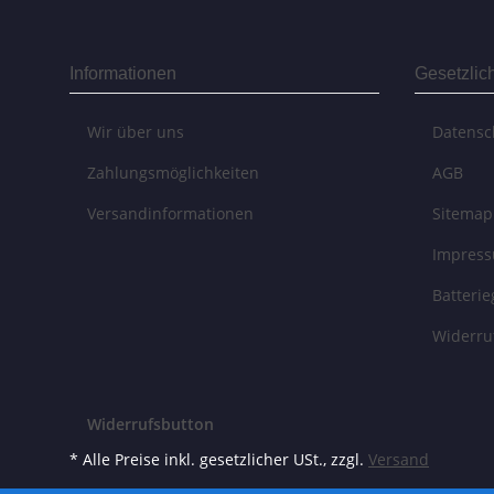
Informationen
Gesetzlic
Wir über uns
Datensc
Zahlungsmöglichkeiten
AGB
Versandinformationen
Sitemap
Impres
Batteri
Widerru
Widerrufsbutton
* Alle Preise inkl. gesetzlicher USt., zzgl.
Versand