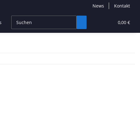
News
Kontakt
s
CBD Products
Hersteller
High End
0,00 €