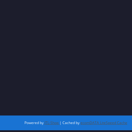
Powered by
JTL-Shop
| Cached by
ecomDATA LiteSpeed Cache