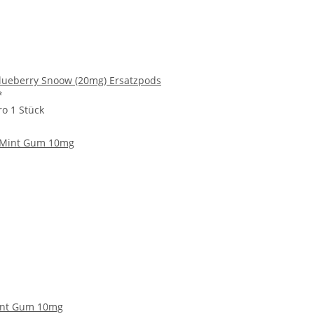
Blueberry Snoow (20mg) Ersatzpods
*
ro 1 Stück
Mint Gum 10mg