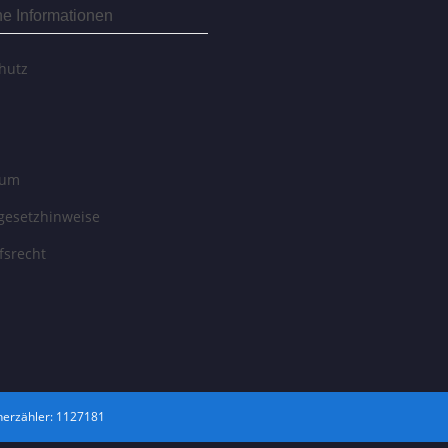
he Informationen
hutz
sum
egesetzhinweise
fsrecht
erzähler: 1127181