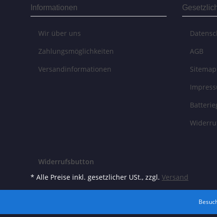
Informationen
Gesetzlic
Wir über uns
Datensc
Zahlungsmöglichkeiten
AGB
Versandinformationen
Sitemap
Impres
Batteri
Widerru
Widerrufsbutton
* Alle Preise inkl. gesetzlicher USt., zzgl.
Versand
Besuch