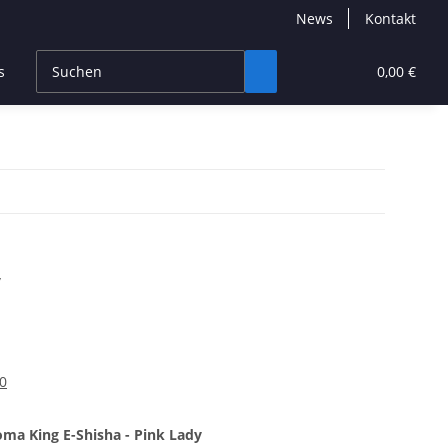
News
Kontakt
s
CBD Products
Hersteller
High End
0,00 €
y
0
ma King E-Shisha - Pink Lady