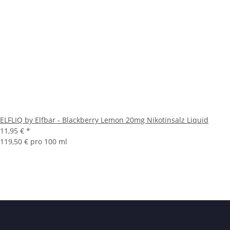
ELFLIQ by Elfbar - Blackberry Lemon 20mg Nikotinsalz Liquid
11,95 €
*
119,50 € pro 100 ml