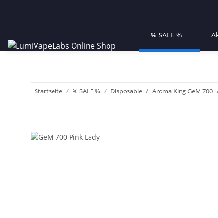
% SALE %
A
Startseite
% SALE %
Disposable
Aroma King GeM 700