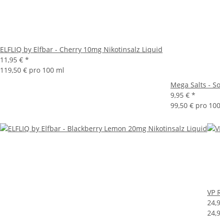
ELFLIQ by Elfbar - Cherry 10mg Nikotinsalz Liquid
11,95 €
*
119,50 € pro 100 ml
Mega Salts - S
9,95 €
*
99,50 € pro 10
VP 
24,
24,