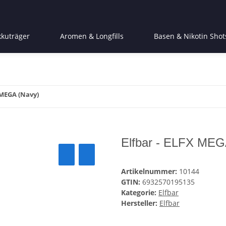
kkuträger
Aromen & Longfills
Basen & Nikotin Shot
 MEGA (Navy)
Elfbar - ELFX MEG
Artikelnummer:
10144
GTIN:
6932570195135
Kategorie:
Elfbar
Hersteller:
Elfbar