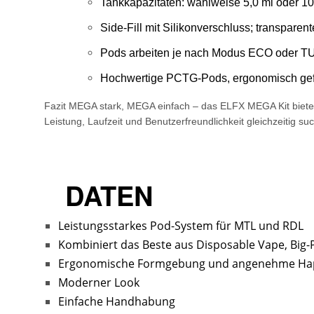
Tankkapazitäten: wahlweise 5,0 ml oder 10
Side-Fill mit Silikonverschluss; transparent
Pods arbeiten je nach Modus ECO oder TUR
Hochwertige PCTG-Pods, ergonomisch gefo
Fazit MEGA stark, MEGA einfach – das ELFX MEGA Kit bietet 
Leistung, Laufzeit und Benutzerfreundlichkeit gleichzeitig su
DATEN
Leistungsstarkes Pod-System für MTL und RDL
Kombiniert das Beste aus Disposable Vape, Big
Ergonomische Formgebung und angenehme Hap
Moderner Look
Einfache Handhabung