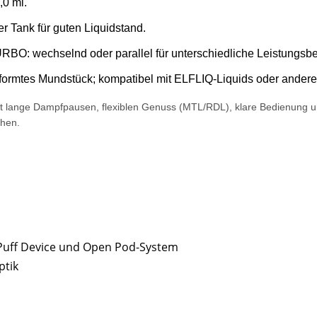
,0 ml.
er Tank für guten Liquidstand.
BO: wechselnd oder parallel für unterschiedliche Leistungsbe
rmtes Mundstück; kompatibel mit ELFLIQ-Liquids oder anderen
lange Dampfpausen, flexiblen Genuss (MTL/RDL), klare Bedienung und st
chen.
-Puff Device und Open Pod-System
tik