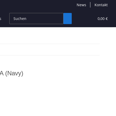
News
Kontakt
s
CBD Products
Hersteller
High End
0,00 €
A (Navy)