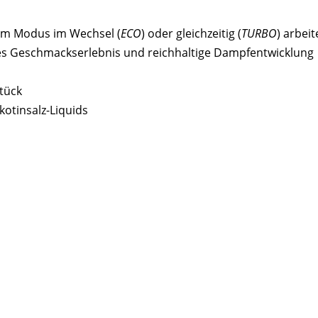
tem Modus im Wechsel (
ECO
) oder gleichzeitig (
TURBO
) arbei
res Geschmackserlebnis und reichhaltige Dampfentwicklung
tück
kotinsalz-Liquids