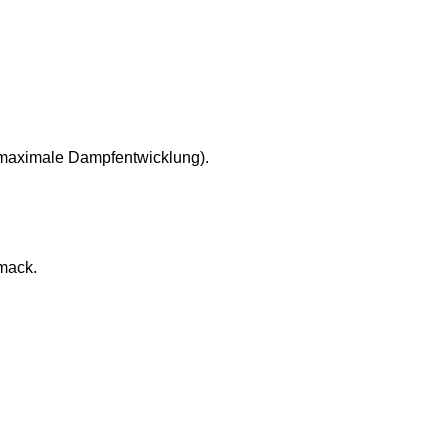
(maximale Dampfentwicklung).
mack.