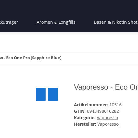
kkuträger
Aromen & Longfills
Basen & Nikotin Shot
o - Eco One Pro (Sapphire Blue)
Vaporesso - Eco On
Artikelnummer:
10516
GTIN:
6943498616282
Kategorie:
Vaporesso
Hersteller:
Vaporesso