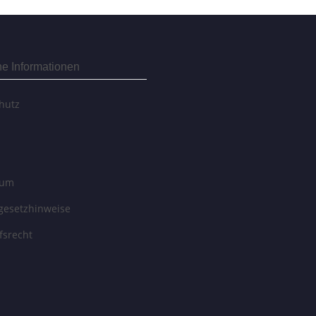
he Informationen
hutz
sum
egesetzhinweise
fsrecht