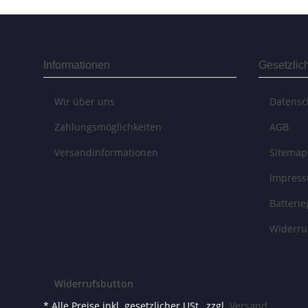
Informationen
Gesetzlic
Wir über uns
Datensc
Zahlungsmöglichkeiten
AGB
Versandinformationen
Sitemap
Impres
Batteri
Widerru
Widerrufsbutton
* Alle Preise inkl. gesetzlicher USt., zzgl.
Versand