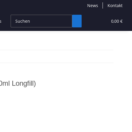
News
Kontakt
s
CBD Products
Hersteller
High End
0,00 €
ml Longfill)