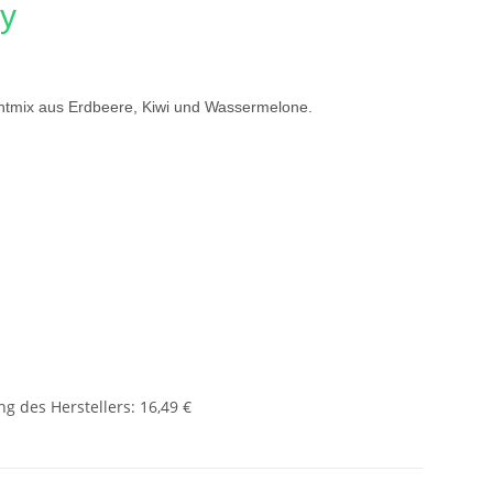
zy
chtmix aus Erdbeere, Kiwi und Wassermelone.
g des Herstellers
:
16,49 €