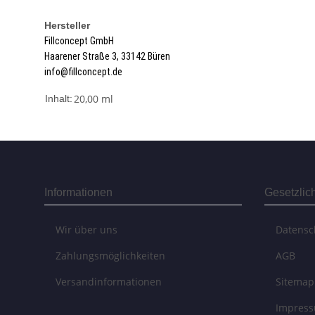
Hersteller
Fillconcept GmbH
Haarener Straße 3, 33142 Büren
info@fillconcept.de
20,00 ml
Inhalt:
Informationen
Gesetzlic
Wir über uns
Datensc
Zahlungsmöglichkeiten
AGB
Versandinformationen
Sitemap
Impres