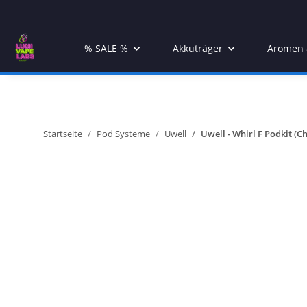
% SALE %
Akkuträger
Aromen &
Startseite
Pod Systeme
Uwell
Uwell - Whirl F Podkit (