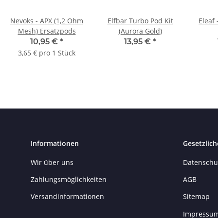
Nevoks - APX (1,2 Ohm
Elfbar Turbo Pod Kit
Eleaf 
Mesh) Ersatzpods
(Aurora Gold)
10,95 €
*
13,95 €
*
3,65 € pro 1 Stück
Informationen
Gesetzlich
Wir über uns
Datenschu
Zahlungsmöglichkeiten
AGB
Versandinformationen
Sitemap
Impressu