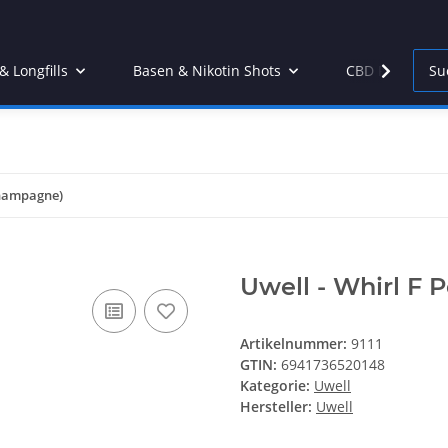
 Longfills
Basen & Nikotin Shots
CBD Products
Champagne)
Uwell - Whirl F
Artikelnummer:
9111
GTIN:
6941736520148
Kategorie:
Uwell
Hersteller:
Uwell