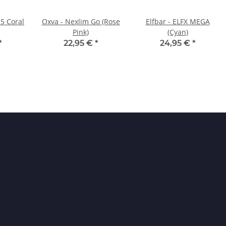
5 Coral
Oxva - Nexlim Go (Rose
Elfbar - ELFX MEGA
Pink)
(Cyan)
*
22,95 €
*
24,95 €
*