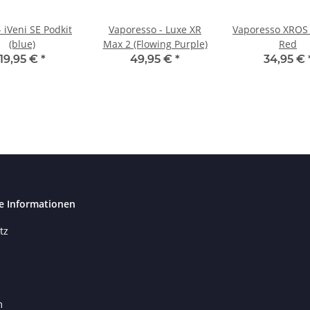
- iVeni SE Podkit
Vaporesso - Luxe XR
Vaporesso XROS 
(blue)
Max 2 (Flowing Purple)
Red
19,95 €
*
49,95 €
*
34,95 €
e Informationen
tz
m