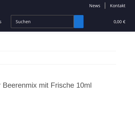
News
Kontakt
s
CBD Products
Hersteller
High End
0,00 €
 Beerenmix mit Frische 10ml