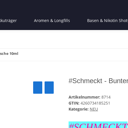
kkuträger
Aromen & Longfills
Basen & Nikotin Shot
ische 10ml
#Schmeckt - Bunter
Artikelnummer:
8714
GTIN:
4260734185251
Kategorie:
NEU
#SCHMECKT