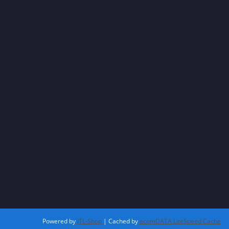
Powered by
JTL-Shop
| Cached by
ecomDATA LiteSpeed Cache