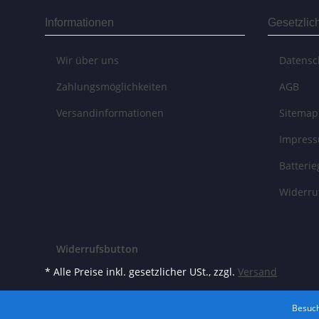
Informationen
Gesetzlic
Wir über uns
Datensc
Zahlungsmöglichkeiten
AGB
Versandinformationen
Sitemap
Impres
Batteri
Widerru
Widerrufsbutton
* Alle Preise inkl. gesetzlicher USt., zzgl.
Versand
Besuch