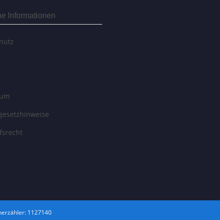
he Informationen
hutz
sum
egesetzhinweise
fsrecht
erzähler: 1127140