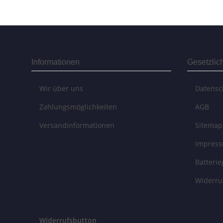
Informationen
Gesetzlic
Wir über uns
Datensc
Zahlungsmöglichkeiten
AGB
Versandinformationen
Sitemap
Impres
Batteri
Widerru
Widerrufsbutton