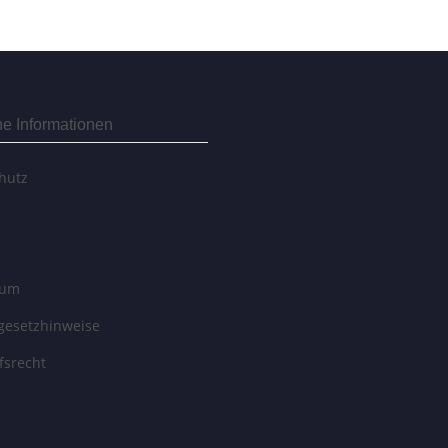
he Informationen
hutz
sum
egesetzhinweise
fsrecht