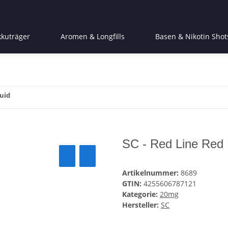
kkuträger
Aromen & Longfills
Basen & Nikotin Shot
quid
SC - Red Line Red 
Artikelnummer:
8689
GTIN:
4255606787121
Kategorie:
20mg
Hersteller:
SC