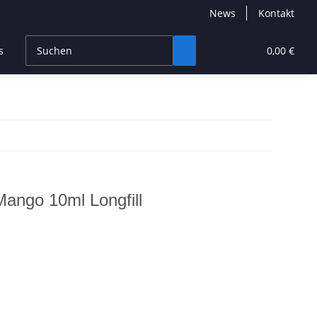
News
Kontakt
s
CBD Products
Hersteller
High End
0,00 €
ango 10ml Longfill