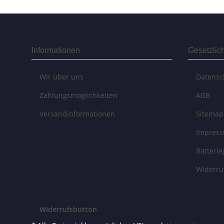
Informationen
Gesetzlic
Wir über uns
Datensc
Zahlungsmöglichkeiten
AGB
Versandinformationen
Sitemap
Impres
Batteri
Widerru
Widerrufsbutton