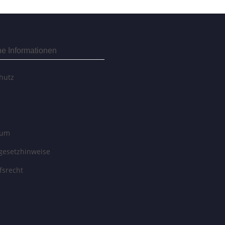
he Informationen
hutz
sum
egesetzhinweise
fsrecht