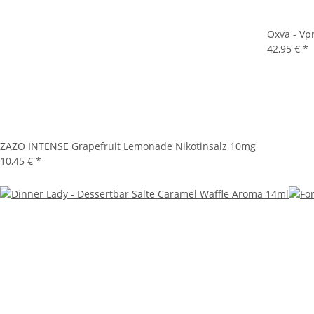
Oxva - Vp
42,95 €
*
ZAZO INTENSE Grapefruit Lemonade Nikotinsalz 10mg
10,45 €
*