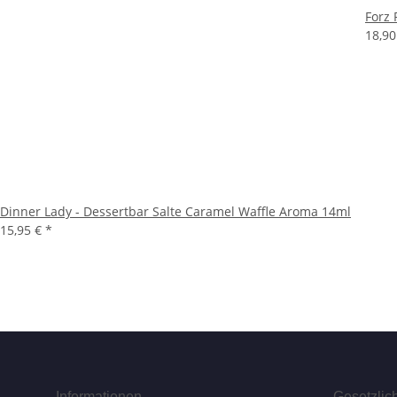
Forz 
18,9
Dinner Lady - Dessertbar Salte Caramel Waffle Aroma 14ml
15,95 €
*
Informationen
Gesetzlic