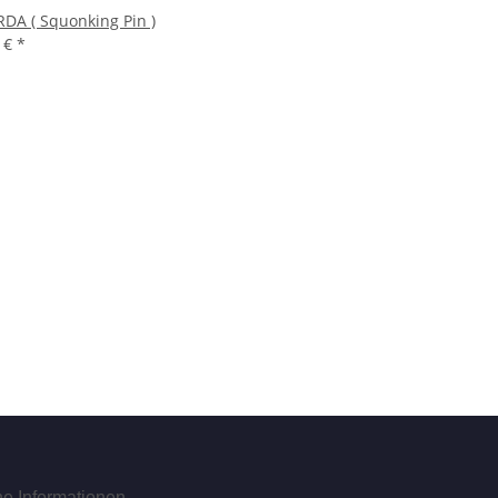
RDA ( Squonking Pin )
0 €
*
he Informationen