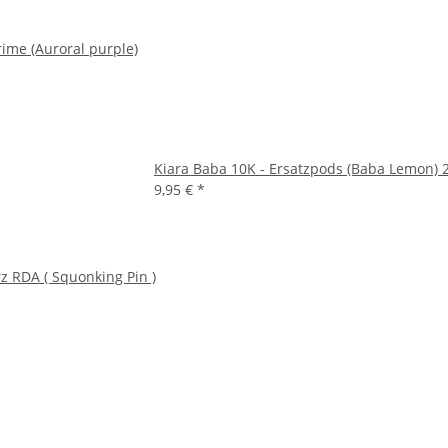
rime (Auroral purple)
Kiara Baba 10K - Ersatzpods (Baba Lemon)
9,95 €
*