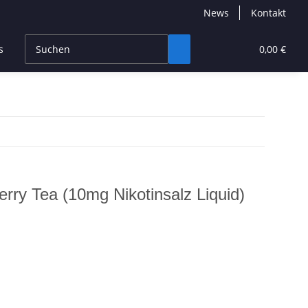
News
Kontakt
s
CBD Products
Hersteller
High End
0,00 €
rry Tea (10mg Nikotinsalz Liquid)