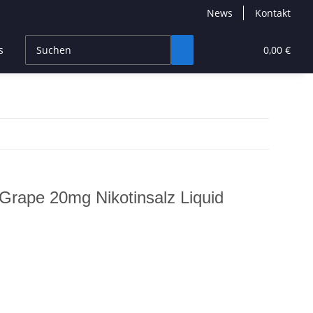
News
Kontakt
s
CBD Products
Hersteller
High End
0,00 €
 Grape 20mg Nikotinsalz Liquid