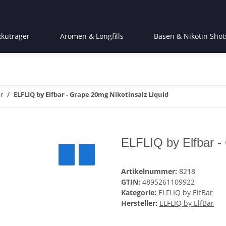
kkuträger
Aromen & Longfills
Basen & Nikotin Shot
r
ELFLIQ by Elfbar - Grape 20mg Nikotinsalz Liquid
ELFLIQ by Elfbar -
Artikelnummer:
8218
GTIN:
4895261109922
Kategorie:
ELFLIQ by ElfBar
Hersteller:
ELFLIQ by ElfBar