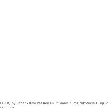
ELFLIQ by Elfbar - Kiwi Passion Fruit Guave 10mg Nikotinsalz Liqui