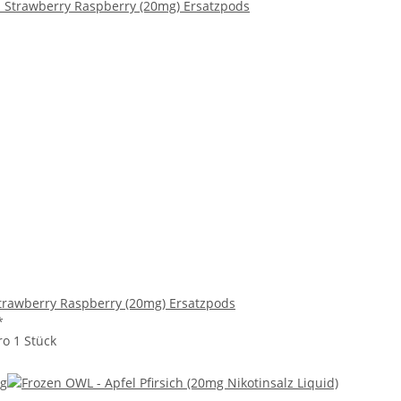
Strawberry Raspberry (20mg) Ersatzpods
*
ro 1 Stück