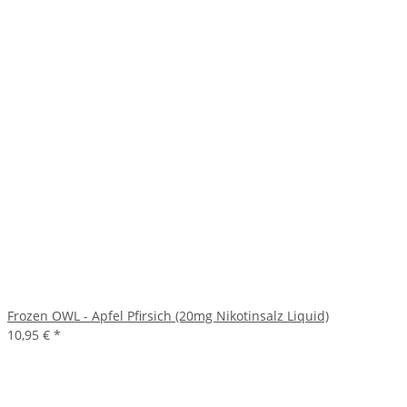
Frozen OWL - Apfel Pfirsich (20mg Nikotinsalz Liquid)
10,95 €
*