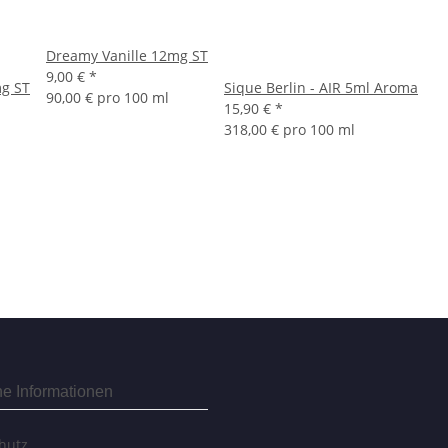
Dreamy Vanille 12mg ST
9,00 €
*
g ST
Sique Berlin - AIR 5ml Aroma
90,00 € pro 100 ml
15,90 €
*
318,00 € pro 100 ml
he Informationen
hutz