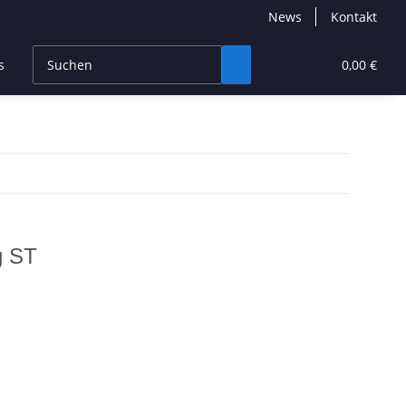
News
Kontakt
s
CBD Products
Hersteller
High End
0,00 €
g ST