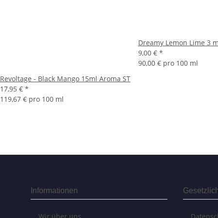
Dreamy Lemon Lime 3 m
9,00 €
*
90,00 € pro 100 ml
Revoltage - Black Mango 15ml Aroma ST
17,95 €
*
119,67 € pro 100 ml
Informationen
Gesetzlic
Wir über uns
Datensc