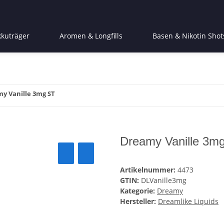
kkuträger
Aromen & Longfills
Basen & Nikotin Shot
y Vanille 3mg ST
Dreamy Vanille 3m
Artikelnummer:
4473
GTIN:
DLVanille3mg
Kategorie:
Dreamy
Hersteller:
Dreamlike Liquids