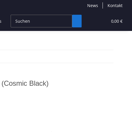
News
Kontakt
s
CBD Products
Hersteller
High End
0,00 €
(Cosmic Black)