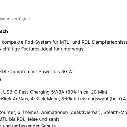
 wenn verfügbar
isch
ke, kompakte Pod-System für MTL- und RDL-Dampferlebnisse
lfältige Features, ideal für unterwegs.
 RDL-Dampfen mit Power bis 30 W
g
, USB-C Fast-Charging 5V/3A (80% in ca. 20 Min)
, 5-Klick An/Aus, 4-Klick Menü, 3-Klick Leistungswahl (bei 
Counter; 6 Themes, Animationen (deaktivierbar), Stealth-M
MTL bis RDL, leise und sanft
on und umfassender Schutz