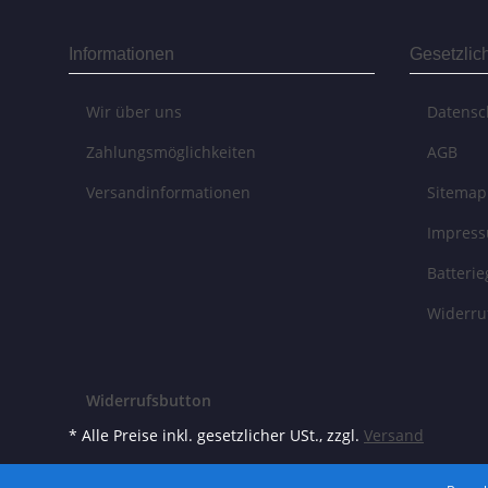
Informationen
Gesetzlic
Wir über uns
Datensc
Zahlungsmöglichkeiten
AGB
Versandinformationen
Sitemap
Impres
Batteri
Widerru
Widerrufsbutton
* Alle Preise inkl. gesetzlicher USt., zzgl.
Versand