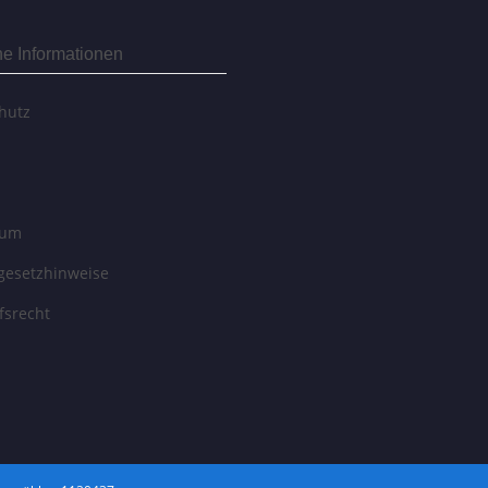
he Informationen
hutz
sum
egesetzhinweise
fsrecht