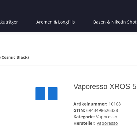
kkuträger
Aromen & Longfills
Basen & Nikotin Shot
(Cosmic Black)
Vaporesso XROS 5 
Artikelnummer:
10168
GTIN:
6943498626328
Kategorie:
Vaporesso
Hersteller:
Vaporesso