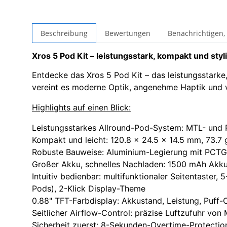
Beschreibung
Bewertungen
Benachrichtigen,
Xros 5 Pod Kit – leistungsstark, kompakt und styl
Entdecke das Xros 5 Pod Kit – das leistungsstar
vereint es moderne Optik, angenehme Haptik und vie
Highlights auf einen Blick:
Leistungsstarkes Allround-Pod-System: MTL- und
Kompakt und leicht: 120.8 x 24.5 x 14.5 mm, 73.7 
Robuste Bauweise: Aluminium-Legierung mit PCTG
Großer Akku, schnelles Nachladen: 1500 mAh Akku
Intuitiv bedienbar: multifunktionaler Seitentaster
Pods), 2-Klick Display-Theme
0.88" TFT-Farbdisplay: Akkustand, Leistung, Puff-
Seitlicher Airflow-Control: präzise Luftzufuhr von 
Sicherheit zuerst: 8-Sekunden-Overtime-Protecti