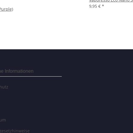
9,95 €
*
Purple)
he Informationen
hutz
sum
egesetzhinweise