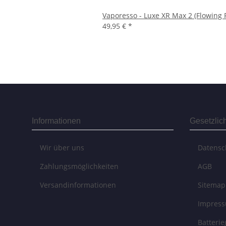
Vaporesso - Luxe XR Max 2 (Flowing 
49,95 €
*
Informationen
Gesetzlic
Wir über uns
Datensc
Zahlungsmöglichkeiten
AGB
Versandinformationen
Sitemap
Impres
Batteri