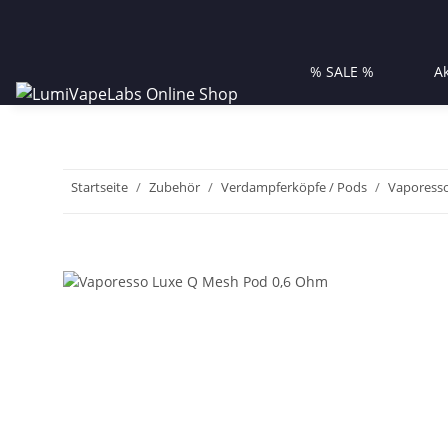
% SALE %
A
Startseite
Zubehör
Verdampferköpfe / Pods
Vaporess