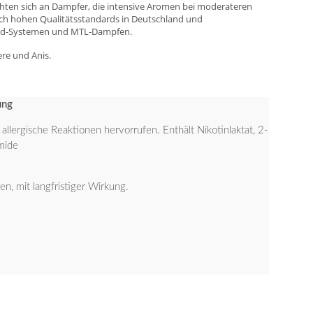
ichten sich an Dampfer, die intensive Aromen bei moderateren
ch hohen Qualitätsstandards in Deutschland und
Pod-Systemen und MTL-Dampfen.
re und Anis.
ung
lergische Reaktionen hervorrufen. Enthält Nikotinlaktat, 2-
mide
n, mit langfristiger Wirkung.