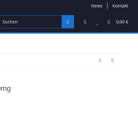
News
Kontakt
ts
CBD Products
Hersteller
High End
0,00 €
10mg