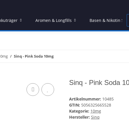
kkuträger
Aromen & Longfills
Basen & Nikotin Sho
10mg
Sinq - Pink Soda 10mg
Sinq - Pink Soda 
Artikelnummer:
10485
GTIN:
5056325665528
Kategorie:
10mg
Hersteller:
Sinq