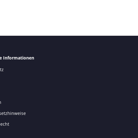
he Informationen
tz
m
setzhinweise
recht