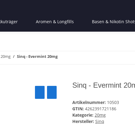
kkuträger
Aromen & Longfills
Basen & Nikotin Shot
20mg
Sinq - Evermint 20mg
Sinq - Evermint 20
Artikelnummer:
10503
GTIN:
4262391721186
Kategorie:
20mg
Hersteller:
Sinq