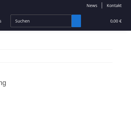
News
Kontakt
s
CBD Products
Hersteller
High End
0,00 €
mg