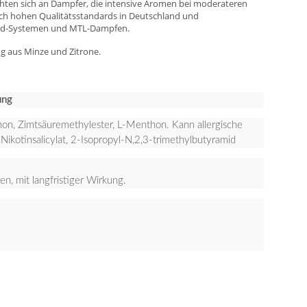
ichten sich an Dampfer, die intensive Aromen bei moderateren
ch hohen Qualitätsstandards in Deutschland und
Pod-Systemen und MTL-Dampfen.
ng aus Minze und Zitrone.
ung
n, Zimtsäuremethylester, L-Menthon. Kann allergische
Nikotinsalicylat, 2-Isopropyl-N,2,3-trimethylbutyramid
n, mit langfristiger Wirkung.