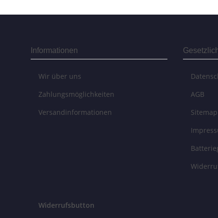
Informationen
Gesetzlic
Wir über uns
Datensc
Zahlungsmöglichkeiten
AGB
Versandinformationen
Sitemap
Impres
Batteri
Widerru
Widerrufsbutton