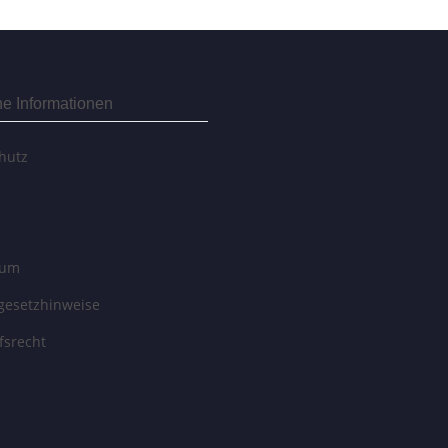
he Informationen
hutz
sum
egesetzhinweise
fsrecht