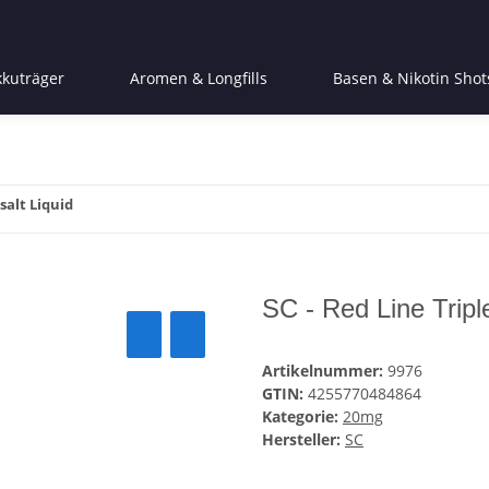
kkuträger
Aromen & Longfills
Basen & Nikotin Shot
salt Liquid
SC - Red Line Tripl
Artikelnummer:
9976
GTIN:
4255770484864
Kategorie:
20mg
Hersteller:
SC