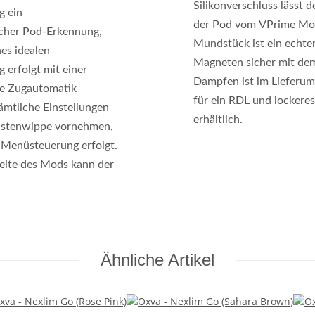
Silikonverschluss lässt
g ein
der Pod vom VPrime Mod
cher Pod-Erkennung,
Mundstück ist ein echte
nes idealen
Magneten sicher mit de
 erfolgt mit einer
Dampfen ist im Lieferum
te Zugautomatik
für ein RDL und lockere
ämtliche Einstellungen
erhältlich.
 Tastenwippe vornehmen,
 Menüsteuerung erfolgt.
Seite des Mods kann der
Ähnliche Artikel