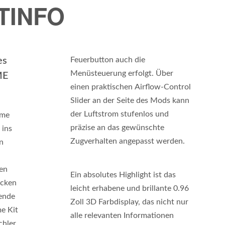
TINFO
es
Feuerbutton auch die
Menüsteuerung erfolgt. Über
ME
einen praktischen Airflow-Control
Slider an der Seite des Mods kann
der Luftstrom stufenlos und
ime
präzise an das gewünschte
 ins
Zugverhalten angepasst werden.
n
ten
Ein absolutes Highlight ist das
ucken
leicht erhabene und brillante 0.96
ßende
Zoll 3D Farbdisplay, das nicht nur
e Kit
alle relevanten Informationen
chler