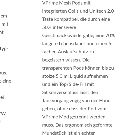
VPrime Mesh Pods mit
integrierten Coils und Unitech 2.0
nem
Taste kompatibel, die durch eine
 mit
50% intensivere
ht
Geschmackswiedergabe, eine 70%
längere Lebensdauer und einen 5-
Typ-
fachen Auslaufschutz zu
begeistern wissen. Die
transparenten Pods können bis zu
aus.
stolze 5.0 ml Liquid aufnehmen
t eine
und ein Top/Side-Fill mit
Silikonverschluss lässt den
ei
Tankvorgang zügig von der Hand
gehen, ohne dass der Pod vom
-VW
VPrime Mod getrennt werden
d-
muss. Das ergonomisch geformte
Mundstück ist ein echter