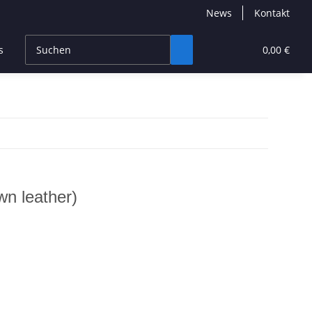
News
Kontakt
s
CBD Products
Hersteller
High End
0,00 €
wn leather)