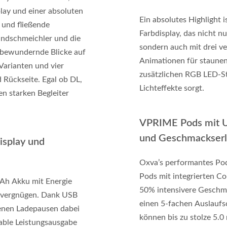
lay und einer absoluten
Ein absolutes Highlight i
und fließende
Farbdisplay, das nicht nu
ndschmeichler und die
sondern auch mit drei v
n bewundernde Blicke auf
Animationen für staunen
Varianten und vier
zusätzlichen RGB LED-St
 Rückseite. Egal ob DL,
Lichteffekte sorgt.
n starken Begleiter
VPRIME Pods mit Un
und Geschmackserl
isplay und
Oxva’s performantes Pod
Pods mit integrierten Co
Ah Akku mit Energie
50% intensivere Geschm
pfvergnügen. Dank USB
einen 5-fachen Auslaufs
tenen Ladepausen dabei
können bis zu stolze 5.0
iable Leistungsausgabe