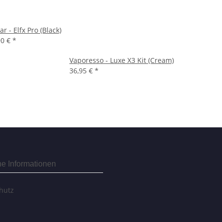
ar - Elfx Pro (Black)
90 €
*
Vaporesso - Luxe X3 Kit (Cream)
36,95 €
*
he Informationen
hutz