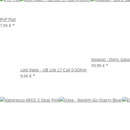
PnP Pod
7,95 €
*
Voopoo - Doric Galax
39,90 €
*
Lost Vape - UB Lite L7 Coil 0,3Ohm
9,90 €
*