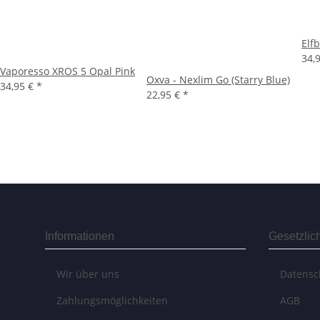
Elfb
34,
Vaporesso XROS 5 Opal Pink
Oxva - Nexlim Go (Starry Blue)
34,95 €
*
22,95 €
*
Informationen
Gesetzlic
Wir über uns
Datensc
Zahlungsmöglichkeiten
AGB