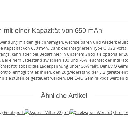
 mit einer Kapazität von 650 mAh
erwendung mit den gleichnamigen, wechselbaren und wiederbefüllba
ne Kapazität von 650 mAh. Dank des integrierten Type C-USB-Ports 
mfangs, kann aber bei Bedarf hier in unserem Shop als optionaler 
ben. Bei einem Ladestand zwischen 100 und 70% leuchtet der Indik
uchtet rot, sobald die Ladespannung unter 30% fällt. Der EVIO Ge
w Control ermöglicht es Ihnen, den Zugwiderstand der E-Zigarette e
ann sie stufenlos gesteuert werden. Die EVIO Gemini Pods werde
Ähnliche Artikel