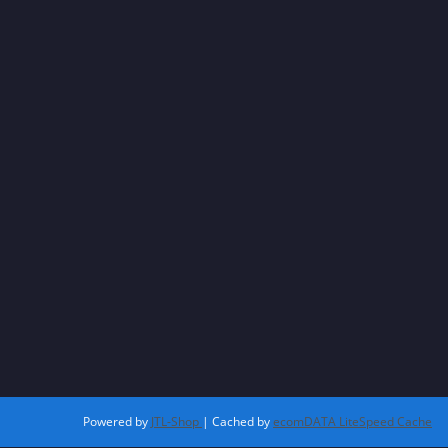
Powered by
JTL-Shop
| Cached by
ecomDATA LiteSpeed Cache