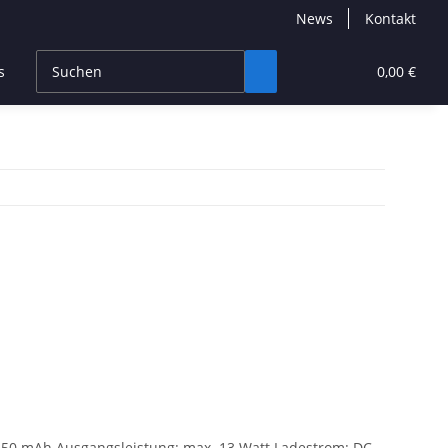
News
Kontakt
s
CBD Products
Hersteller
High End
0,00 €
650 mAh Ausgangsleistung: max. 13 Watt Ladestrom: DC