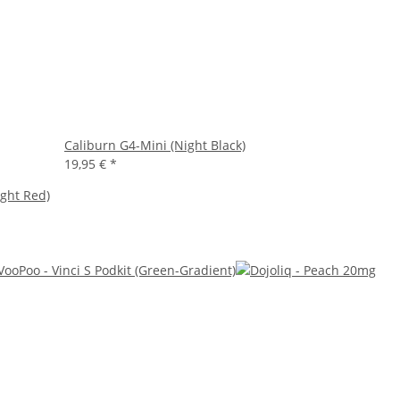
Caliburn G4-Mini (Night Black)
19,95 €
*
ght Red)