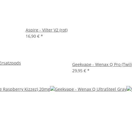
Aspire - Vilter V2 (rot)
16,90 €
*
 Ersatzpods
Geekvape - Wenax Q Pro (Twili
29,95 €
*