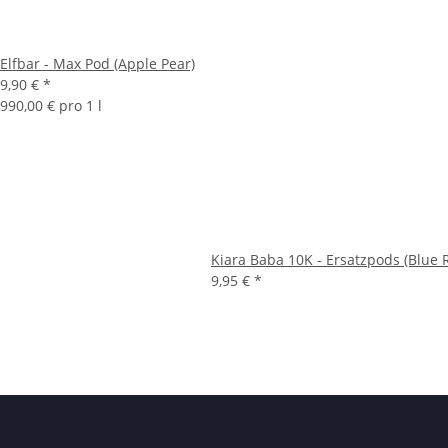
Elfbar - Max Pod (Apple Pear)
9,90 €
*
990,00 € pro 1 l
Kiara Baba 10K - Ersatzpods (Blue
9,95 €
*