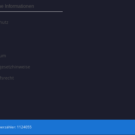
he Informationen
hutz
sum
egesetzhinweise
fsrecht
erzähler: 1124055