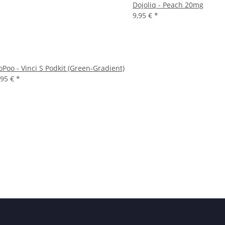
Dojoliq - Peach 20mg
9,95 €
*
oPoo - Vinci S Podkit (Green-Gradient)
,95 €
*