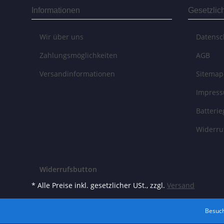
Informationen
Gesetzlic
Wir über uns
Datensc
Zahlungsmöglichkeiten
AGB
Versandinformationen
Sitemap
Impres
Batteri
Widerru
Widerrufsbutton
* Alle Preise inkl. gesetzlicher USt., zzgl.
Versand
Besuch