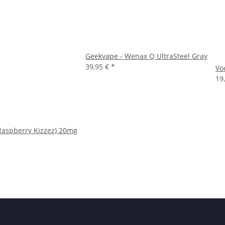
Geekvape - Wenax Q UltraSteel Gray
39,95 €
*
Vo
19
 Raspberry Kizzez) 20mg