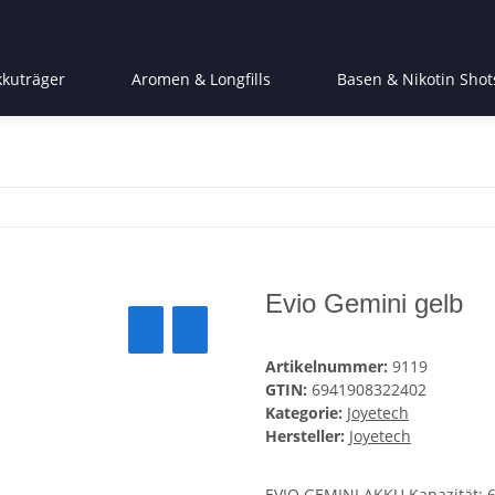
kkuträger
Aromen & Longfills
Basen & Nikotin Shot
Evio Gemini gelb
Artikelnummer:
9119
GTIN:
6941908322402
Kategorie:
Joyetech
Hersteller:
Joyetech
EVIO GEMINI AKKU Kapazität: 