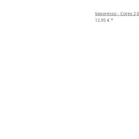
Vaporesso - Corex 2,
12,95 €
*