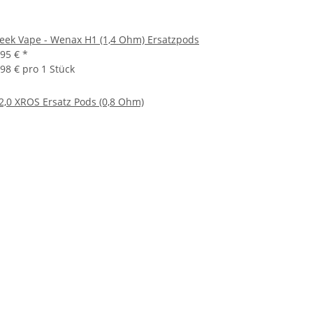
eek Vape - Wenax H1 (1,4 Ohm) Ersatzpods
,95 €
*
,98 € pro 1 Stück