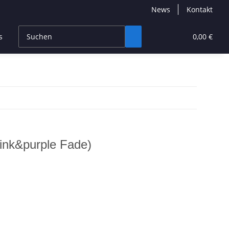
News
Kontakt
s
CBD Products
Hersteller
High End
0,00 €
(pink&purple Fade)