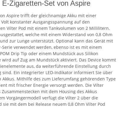
2 E-Zigaretten-Set von Aspire
von Aspire trifft der gleichnamige Akku mit einer
4 Volt konstanter Ausgangsspannung auf den
n Vilter Pod mit einem Tankvolumen von 2 Millilitern.
 ausgestattet, welche mit einem Widerstand von 0,8 Ohm
d zur Lunge unterstützt. Optional kann das Gerät mit
er-Serie verwendet werden, ebenso ist es mit einem
em POM Drip Tip oder einem Mundstück aus Silikon
tte wird auf Zug am Mundstück aktiviert. Das Device kommt
ienelemente aus, da weiterführende Einstellung durch
ind. Ein integrierter LED-Indikator informiert Sie über
n Akkus. Mithilfe des zum Lieferumfang gehörenden Type
ent mit frischer Energie versorgt werden. Die Vilter
es Zusammenstecken mit dem Housing des Akkus
m Vorgängermodell verfügt die Vilter 2 über die
d sie mit dem bei Release neuem 0,8 Ohm Vilter Pod