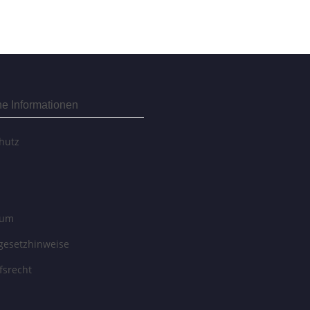
he Informationen
hutz
sum
egesetzhinweise
fsrecht