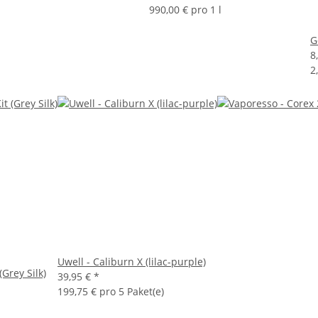
990,00 € pro 1 l
G
8
2
Uwell - Caliburn X (lilac-purple)
(Grey Silk)
39,95 €
*
199,75 € pro 5 Paket(e)