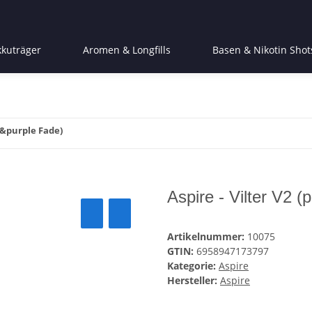
kkuträger
Aromen & Longfills
Basen & Nikotin Shot
nk&purple Fade)
Aspire - Vilter V2 
Artikelnummer:
10075
GTIN:
6958947173797
Kategorie:
Aspire
Hersteller:
Aspire